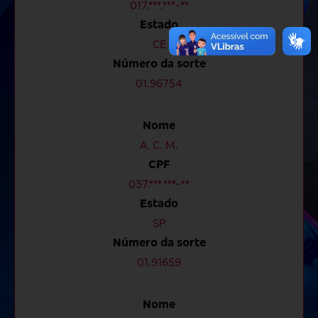
017.***.***-**
Estado
CE
Número da sorte
01.96754
Nome
A. C. M.
CPF
037.***.***-**
Estado
SP
Número da sorte
01.91659
Nome