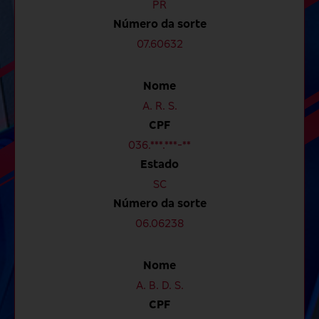
PR
Número da sorte
07.60632
Nome
A. R. S.
CPF
036.***.***-**
Estado
SC
Número da sorte
06.06238
Nome
A. B. D. S.
CPF