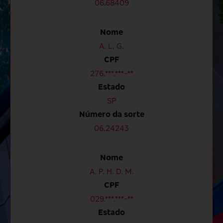
06.68409
Nome
A. L. G.
CPF
276.***.***-**
Estado
SP
Número da sorte
06.24243
Nome
A. P. H. D. M.
CPF
029.***.***-**
Estado