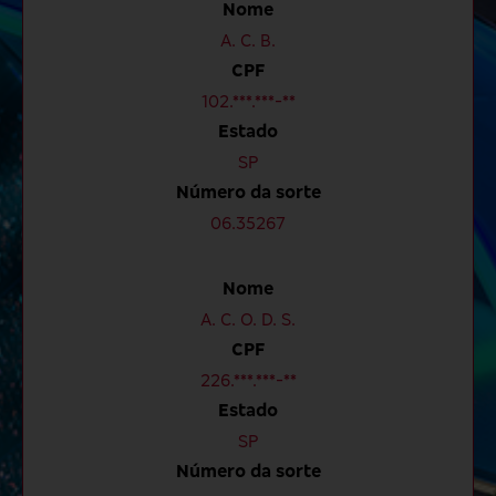
Nome
A. C. B.
CPF
102.***.***-**
Estado
SP
Número da sorte
06.35267
Nome
A. C. O. D. S.
CPF
226.***.***-**
Estado
SP
Número da sorte