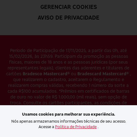
GERENCIAR COOKIES
AVISO DE PRIVACIDADE
Período de Participação de 17/11/2025, a partir das 0h, até
15/02/2026, às 23h59. Participam da promoção as pessoas
físicas, maiores de 18 anos e as pessoas jurídicas (por seus
representantes legais), clientes das aderentes e titulares de
cartões
Bradesco Mastercard®
ou
Bradescard Mastercard®
,
que realizarem o cadastro, aceitarem o Regulamento e
realizarem compras válidas, recebendo 1 número da sorte a
cada R$100 acumulados. *Prêmios em certificados de barras
de ouro no valor de R$ 1.000,00 (mil reais), sem opção de
troca. Consulte os cartões participantes, as condições de
participação e o
regulamento
. Certificado SPA/ME Nº
Usamos cookies para melhorar sua experiência.
04.046211/2025.
Nós apenas armazenamos informações técnicas de seu acesso.
A Mastercard® não solicita a senha de seu cartão para
Acesse a
Política de Privacidade
.
cadastro em suas promoções e campanhas. Se você receber