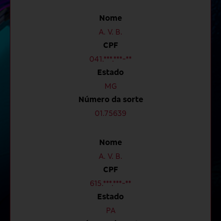
Nome
A. V. B.
CPF
041.***.***-**
Estado
MG
Número da sorte
01.75639
Nome
A. V. B.
CPF
615.***.***-**
Estado
PA