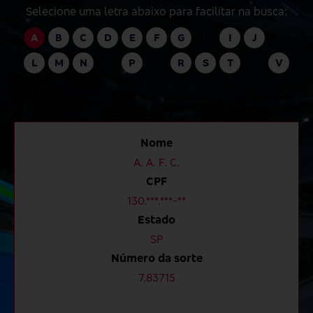
Selecione uma letra abaixo para facilitar na busca:
A
B
C
D
E
F
G
H
I
J
K
L
M
N
O
P
Q
R
S
T
U
V
W
X
Y
Z
Nome
A. A. F. C.
CPF
130.***.***-**
Estado
SP
Número da sorte
7.83715