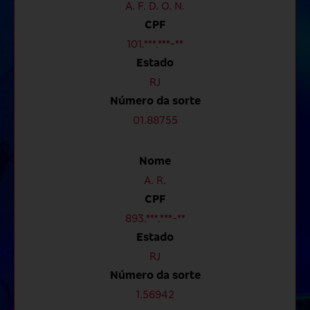
A. F. D. O. N.
CPF
101.***.***-**
Estado
RJ
Número da sorte
01.88755
Nome
A. R.
CPF
893.***.***-**
Estado
RJ
Número da sorte
1.56942